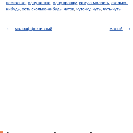
несколько
,
одну каплю
,
одну крошку
,
самую малость
,
сколько-
нибудь
,
хоть сколько-нибудь
,
чуток
,
чуточку
,
чуть
,
чуть-чуть
малоэффективный
малый