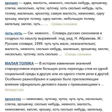
крошку
— едва, малость, немного, сколько нибудь, крошечку,
слегка, несколько, чуток, чуточку, хоть сколько нибудь, чуть,
толику, маленько, крохотку, самую малость, немножко, одну
крошку, малую толику, одну каплю, небольшую толику,
капельку, каплю, чуть… …
Словарь синонимов
чуть-чуть
— См. немного... Словарь русских синонимов и
сходных по смыслу выражений. под. ред. Н. Абрамова, М.:
Русские словари, 1999. чуть чуть мало, незначительно;
малость, немного; сколько нибудь, маленько, крошечку, каплю,
несколько, чуточку, хоть сколько …
Словарь синонимов
МАЛАЯ ТОЛИКА
— В истории изменения значений
старорусизмов играли большую роль переходы слов из одной
социальной среды в другую или из одного стиля речи в другой.
Особенно разнообразно и широко было преломляющее
влияние официально делового языка с примыкающими к …
История слов
крохотку
— немножко, чуточку, чуток, чуть чуть, несколько,
слегка, крошечку, сколько нибудь, немного, малость,
немножечко, каплю, крошку, хоть сколько нибудь, капельку,