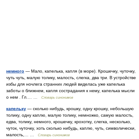
немного
— Мало, капелька, капля (в море). Крошечку, чуточку,
чуть чуть, малую толику, малость, слегка, два три. В устройстве
избы для ночлега странних людей виделась уже капелька
заботы о ближнем, капля сострадания к нему, капелька мысли
о нем . Гл.… …
Словарь синонимов
капельку
— сколько нибудь, крошку, одну крошку, небольшую
толику, одну каплю, малую толику, немножко, самую малость,
едва, толику, немного, крошечку, крохотку, слегка, несколько,
чуток, чуточку, хоть сколько нибудь, каплю, чуть, символически,
малость,… …
Словарь синонимов