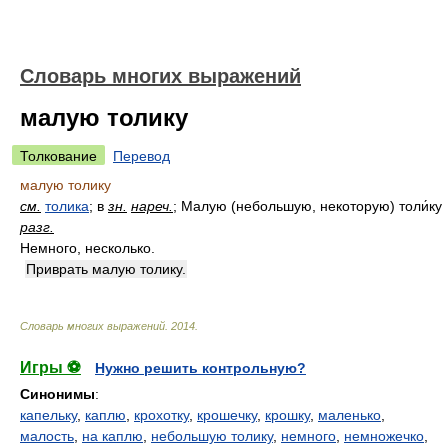
Словарь многих выражений
малую толику
Толкование
Перевод
малую толику
см.
толика
; в
зн.
нареч.
; Малую (небольшую, некоторую) толи́ку
разг.
Немного, несколько.
Приврать малую толику.
Словарь многих выражений
.
2014
.
Игры ⚽
Нужно решить контрольную?
Синонимы
:
капельку
,
каплю
,
крохотку
,
крошечку
,
крошку
,
маленько
,
малость
,
на каплю
,
небольшую толику
,
немного
,
немножечко
,