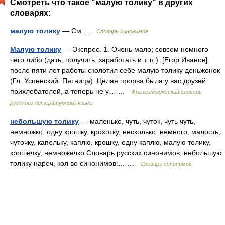
Смотреть что такое "малую толику" в других
словарях:
малую толику
— См …
Словарь синонимов
Малую толику
— Экспрес. 1. Очень мало; совсем немного
чего либо (дать, получить, заработать и т. п.). [Егор Иванов]
после пяти лет работы сколотил себе малую толику деньжонок
(Гл. Успенский. Пятница). Целая прорва была у вас друзей
прихлебателей, а теперь не у… …
Фразеологический словарь
русского литературного языка
небольшую толику
— маленько, чуть, чуток, чуть чуть,
немножко, одну крошку, крохотку, несколько, немного, малость,
чуточку, капельку, каплю, крошку, одну каплю, малую толику,
крошечку, немножечко Словарь русских синонимов. небольшую
толику нареч, кол во синонимов:… …
Словарь синонимов